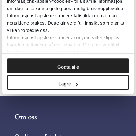
informasjonskapsler/«cookies» til å samle informasjon
om deg for å kunne gi deg best mulig brukeropplevelse.
Ansvarlig for denne siden
Informasjonskapslene samler statistikk om hvordan
nettsidene brukes. Dette gir verdifull innsikt som gjør at
vi kan forbedre oss.
Kim Kristoffer Dysthe
Informasjonskapslene samler anonyme videoklipp av
hvordan nettsidene våres benyttes. Dette gir verdifull
Redaktør
innsikt som gjør at vi kan forbedre oss.
Ta kontakt
Godta alle
Lagre
Om oss