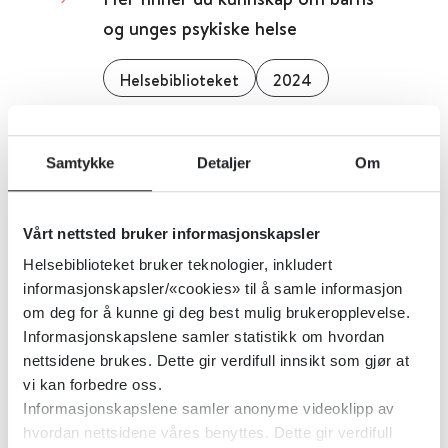
og unges psykiske helse
Helsebiblioteket
2024
Her finner du beskrivelser av
Samtykke
Detaljer
Om
behandlingstilbud
Vårt nettsted bruker informasjonskapsler
Helsebiblioteket
2024
Helsebiblioteket bruker teknologier, inkludert
informasjonskapsler/«cookies» til å samle informasjon
om deg for å kunne gi deg best mulig brukeropplevelse.
Her er oversikten over
Informasjonskapslene samler statistikk om hvordan
avtalespesialister
nettsidene brukes. Dette gir verdifull innsikt som gjør at
vi kan forbedre oss.
Helsebiblioteket
2024
Informasjonskapslene samler anonyme videoklipp av
hvordan nettsidene våres benyttes. Dette gir verdifull