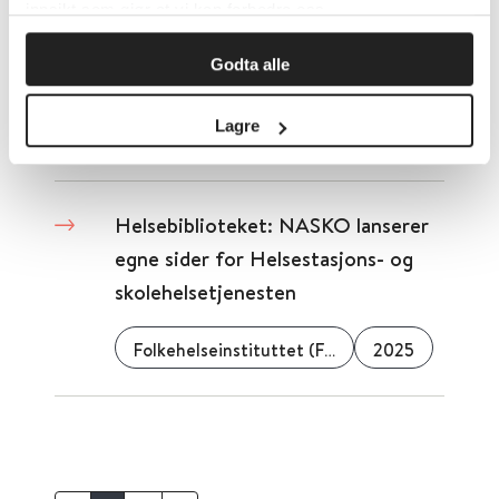
innsikt som gjør at vi kan forbedre oss.
Helseforskjeller mellom kvinner
Godta alle
og menn i Agder
Lagre
Folkehelseinstituttet (FHI)
2024
Helsebiblioteket: NASKO lanserer
egne sider for Helsestasjons- og
skolehelsetjenesten
Folkehelseinstituttet (FHI)
2025