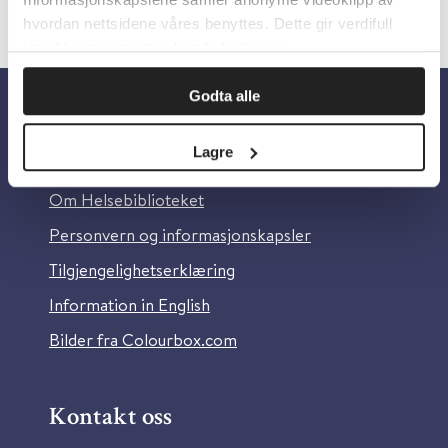
hvordan nettsidene våres benyttes. Dette gir verdifull
innsikt som gjør at vi kan forbedre oss.
Godta alle
Om oss
Lagre
Om Helsebiblioteket
Personvern og informasjonskapsler
Tilgjengelighetserklæring
Information in English
Bilder fra Colourbox.com
Kontakt oss