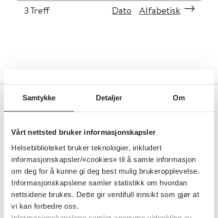
3
Treff
Dato
Alfabetisk
Samtykke
Detaljer
Om
Ansvarlig for denne siden
Vårt nettsted bruker informasjonskapsler
Helsebiblioteket bruker teknologier, inkludert
Kim Kristoffer Dysthe
informasjonskapsler/«cookies» til å samle informasjon
Redaktør
om deg for å kunne gi deg best mulig brukeropplevelse.
Informasjonskapslene samler statistikk om hvordan
Ta kontakt
nettsidene brukes. Dette gir verdifull innsikt som gjør at
vi kan forbedre oss.
Informasjonskapslene samler anonyme videoklipp av