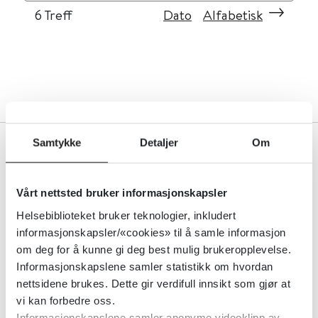
6
Treff
Dato
Alfabetisk
Samtykke
Detaljer
Om
Ansvarlig for denne siden
Vårt nettsted bruker informasjonskapsler
Helsebiblioteket bruker teknologier, inkludert
Kim Kristoffer Dysthe
informasjonskapsler/«cookies» til å samle informasjon
Redaktør
om deg for å kunne gi deg best mulig brukeropplevelse.
Informasjonskapslene samler statistikk om hvordan
Ta kontakt
nettsidene brukes. Dette gir verdifull innsikt som gjør at
vi kan forbedre oss.
Informasjonskapslene samler anonyme videoklipp av