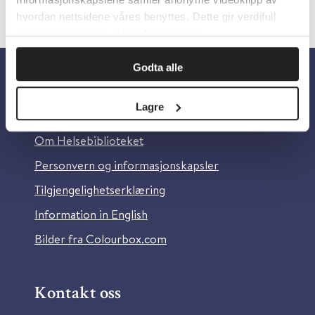
hvordan nettsidene våres benyttes. Dette gir verdifull
innsikt som gjør at vi kan forbedre oss.
Godta alle
Om oss
Lagre
Om Helsebiblioteket
Personvern og informasjonskapsler
Tilgjengelighetserklæring
Information in English
Bilder fra Colourbox.com
Kontakt oss