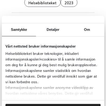
Helsebiblioteket
2023
Talet på menneske som lev med
diabetes aukar
Samtykke
Detaljer
Om
Helsebiblioteket
2023
Vårt nettsted bruker informasjonskapsler
Helsebiblioteket bruker teknologier, inkludert
informasjonskapsler/«cookies» til å samle informasjon
Chatsafe: en tjeneste for unge i
om deg for å kunne gi deg best mulig brukeropplevelse.
fare for selvskading og
Informasjonskapslene samler statistikk om hvordan
selvmordsforsøk
nettsidene brukes. Dette gir verdifull innsikt som gjør at
vi kan forbedre oss.
Helsebiblioteket
2024
Informasjonskapslene samler anonyme videoklipp av
hvordan nettsidene våres benyttes. Dette gir verdifull
innsikt som gjør at vi kan forbedre oss.