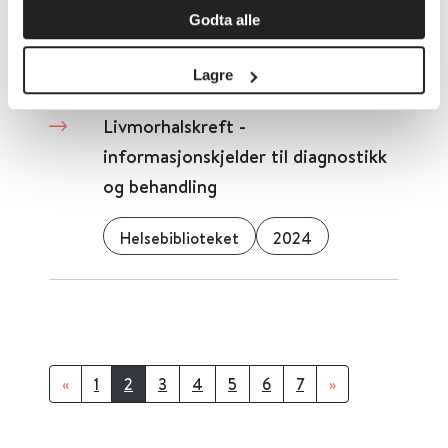
START-øvelser til pasienter med
Godta alle
muskel- og skjelettplager
Lagre
Livmorhalskreft -
informasjonskjelder til diagnostikk
og behandling
Helsebiblioteket
2024
«
1
2
3
4
5
6
7
»