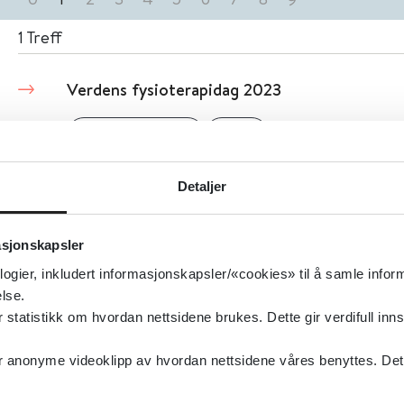
1
Treff
Verdens fysioterapidag 2023
Helsebiblioteket
2023
Detaljer
asjonskapsler
logier, inkludert informasjonskapsler/«cookies» til å samle info
lse.
tatistikk om hvordan nettsidene brukes. Dette gir verdifull inns
anonyme videoklipp av hvordan nettsidene våres benyttes. Dette 