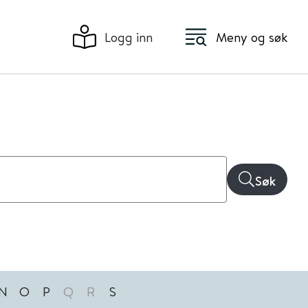
Logg inn
Meny og søk
Søk
N
O
P
Q
R
S