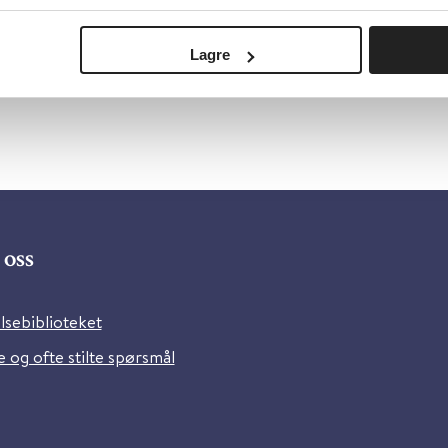
Lagre
oss
lsebiblioteket
 og ofte stilte spørsmål