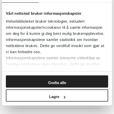
Jodtabletter - Spørsmål og svar
om jodtabletter ved
Vårt nettsted bruker informasjonskapsler
atomhendelser
Helsebiblioteket bruker teknologier, inkludert
informasjonskapsler/«cookies» til å samle informasjon
om deg for å kunne gi deg best mulig brukeropplevelse.
Detaljer
Informasjonskapslene samler statistikk om hvordan
nettsidene brukes. Dette gir verdifull innsikt som gjør at
vi kan forbedre oss.
Persondosimetri - Yrkesmessig
Informasjonskapslene samler anonyme videoklipp av
hvordan nettsidene våres benyttes. Dette gir verdifull
eksponering for ioniserende
innsikt som gjør at vi kan forbedre oss.
stråling
Godta alle
Direktoratet for strålevern og atomsikkerhet
Lagre
Detaljer