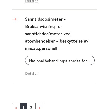
Detaljer
Sanntidsdosimeter -
Bruksanvisning for
sanntidsdosimeter ved
atomhendelser – beskyttelse av
innsatspersonell
Nasjonal behandlingstjeneste for CBRNE-medisin (CBRNE-senteret)
Detaljer
«
1
2
»