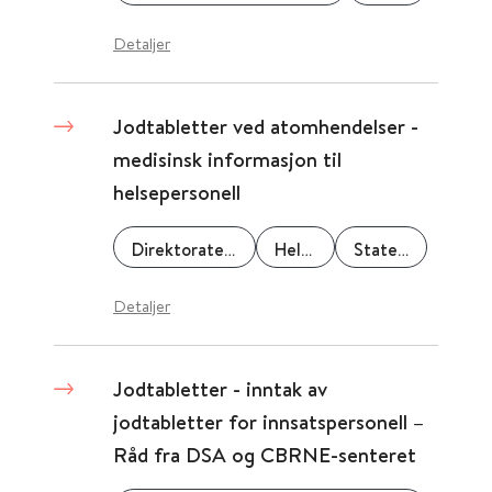
Detaljer
Jodtabletter ved atomhendelser -
medisinsk informasjon til
helsepersonell
Direktoratet for strålevern og atomsikkerhet
Helsedirektoratet
Statens legemiddelverk
Detaljer
Jodtabletter - inntak av
jodtabletter for innsatspersonell –
Råd fra DSA og CBRNE-senteret