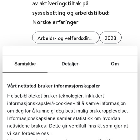
av aktiveringstiltak på
sysselsetting og arbeidstilbud:
Norske erfaringer
Arbeids- og velferdsdirektoratet
2023
Detaljer
Samtykke
Detaljer
Om
Inkludering av unge i skole, arbeid
og samfunn: En sammenstilling av
Vårt nettsted bruker informasjonskapsler
kunnskap fra nordisk forskning
Helsebiblioteket bruker teknologier, inkludert
informasjonskapsler/«cookies» til å samle informasjon
om deg for å kunne gi deg best mulig brukeropplevelse.
Arbeidsforskningsinstituttet
2022
Informasjonskapslene samler statistikk om hvordan
nettsidene brukes. Dette gir verdifull innsikt som gjør at
Detaljer
vi kan forbedre oss.