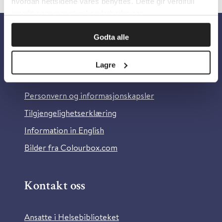
hvordan nettsidene våres benyttes. Dette gir verdifull
innsikt som gjør at vi kan forbedre oss.
Godta alle
Om oss
Lagre
Om Helsebiblioteket
Personvern og informasjonskapsler
Tilgjengelighetserklæring
Information in English
Bilder fra Colourbox.com
Kontakt oss
Ansatte i Helsebiblioteket