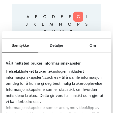
A
B
C
D
E
F
G
I
J
K
L
M
N
O
P
S
T
V
W
Z
Samtykke
Detaljer
Om
Alfabetisk
Nyest
1 treff
Vårt nettsted bruker informasjonskapsler
Gabapentin - behandlingsanbefaling
Helsebiblioteket bruker teknologier, inkludert
ved forgiftning
informasjonskapsler/«cookies» til å samle informasjon
om deg for å kunne gi deg best mulig brukeropplevelse.
Informasjonskapslene samler statistikk om hvordan
nettsidene brukes. Dette gir verdifull innsikt som gjør at
vi kan forbedre oss.
Informasjonskapslene samler anonyme videoklipp av