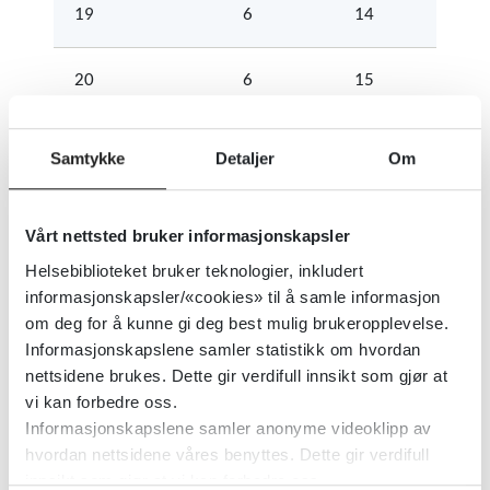
19
6
14
20
6
15
21
7
15
Samtykke
Detaljer
Om
22
7
16
Vårt nettsted bruker informasjonskapsler
Helsebiblioteket bruker teknologier, inkludert
23
8
16
informasjonskapsler/«cookies» til å samle informasjon
om deg for å kunne gi deg best mulig brukeropplevelse.
24
8
17
Informasjonskapslene samler statistikk om hvordan
nettsidene brukes. Dette gir verdifull innsikt som gjør at
vi kan forbedre oss.
25
9
17
Informasjonskapslene samler anonyme videoklipp av
hvordan nettsidene våres benyttes. Dette gir verdifull
26
9
18
innsikt som gjør at vi kan forbedre oss.