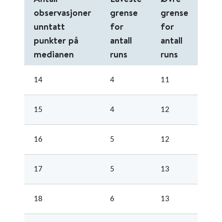
observasjoner
grense
grense
unntatt
for
for
punkter på
antall
antall
medianen
runs
runs
14
4
11
15
4
12
16
5
12
17
5
13
18
6
13