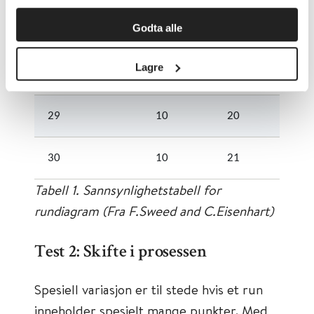
Godta alle
27
9
19
Lagre
28
10
19
29
10
20
30
10
21
Tabell 1. Sannsynlighetstabell for
rundiagram (Fra F.Sweed and C.Eisenhart)
Test 2: Skifte i prosessen
Spesiell variasjon er til stede hvis et run
inneholder spesielt mange punkter. Med