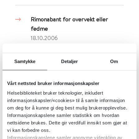
Rimonabant for overvekt eller
fedme
18.10.2006
Detaljer
Samtykke
Detaljer
Om
Risperidon sammenlignet med
Vårt nettsted bruker informasjonskapsler
olanzapin mot schizofreni
Helsebiblioteket bruker teknologier, inkludert
19.04.2006
informasjonskapsler/«cookies» til å samle informasjon
om deg for å kunne gi deg best mulig brukeropplevelse.
Detaljer
Informasjonskapslene samler statistikk om hvordan
nettsidene brukes. Dette gir verdifull innsikt som gjør at
vi kan forbedre oss.
Risperidon alene eller i kombinasjon
Informasjonskapslene samler anonyme videoklipp av