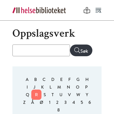
Oppslagsverk
Søk
A
B
C
D
E
F
G
H
I
J
K
L
M
N
O
P
Q
R
S
T
U
V
W
Y
Z
Å
Ø
1
2
3
4
5
6
8