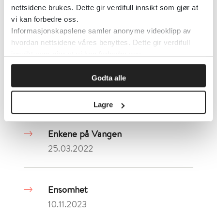
En styrt hverdagslig aktivitet – et
nettsidene brukes. Dette gir verdifull innsikt som gjør at
vi kan forbedre oss.
felles møtepunkt
Informasjonskapslene samler anonyme videoklipp av
16.12.2020
hvordan nettsidene våres benyttes. Dette gir verdifull
innsikt som gjør at vi kan forbedre oss.
En utvikling som må snus
Godta alle
13.11.2020
Lagre
Enkene på Vangen
25.03.2022
Ensomhet
10.11.2023