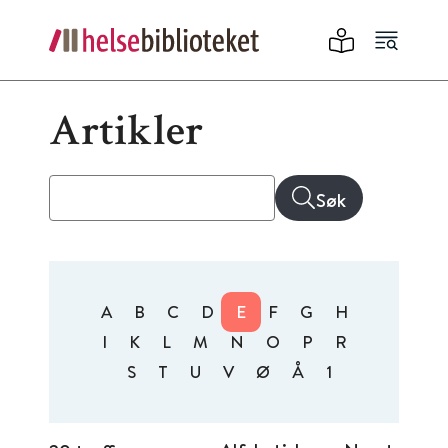
Artikler
Søk
A
B
C
D
E
F
G
H
I
K
L
M
N
O
P
R
S
T
U
V
Ø
Å
1