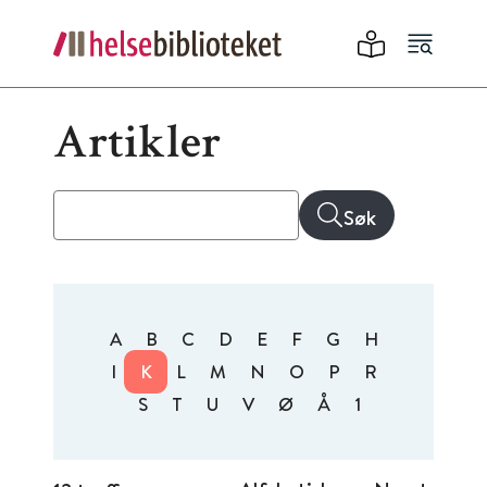
Artikler
Søk
A
B
C
D
E
F
G
H
I
K
L
M
N
O
P
R
S
T
U
V
Ø
Å
1