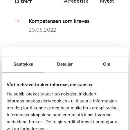
Alfabetisk
Nyest
13 treff
Kompetansen som kreves
25.08.2022
Koronasmitte
14.12.2023
Samtykke
Detaljer
Om
Vårt nettsted bruker informasjonskapsler
Kulturell trygghet
Helsebiblioteket bruker teknologier, inkludert
08.06.2020
informasjonskapsler/«cookies» til å samle informasjon
om deg for å kunne gi deg best mulig brukeropplevelse.
Informasjonskapslene samler statistikk om hvordan
«
1
2
»
nettsidene brukes. Dette gir verdifull innsikt som gjør at
vi kan forbedre oss.