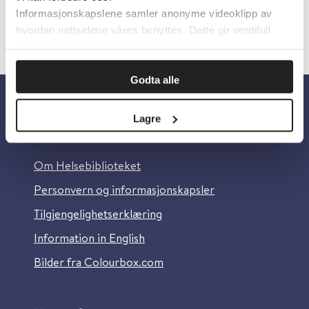
Informasjonskapslene samler anonyme videoklipp av
hvordan nettsidene våres benyttes. Dette gir verdifull
innsikt som gjør at vi kan forbedre oss.
Godta alle
Lagre
Om oss
Om Helsebiblioteket
Personvern og informasjonskapsler
Tilgjengelighetserklæring
Information in English
Bilder fra Colourbox.com