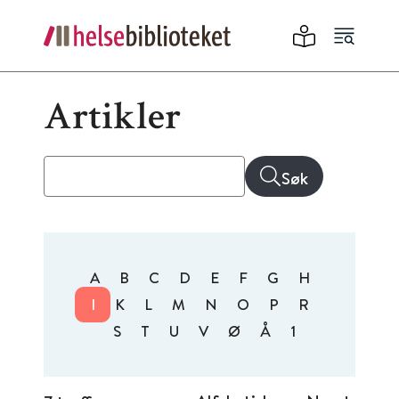
Artikler
Søk
A
B
C
D
E
F
G
H
I
K
L
M
N
O
P
R
S
T
U
V
Ø
Å
1