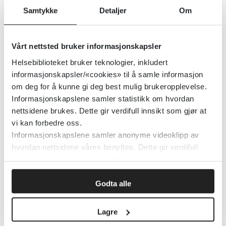
Samtykke
Detaljer
Om
innvandrerpasienten
09.12.2022
Vårt nettsted bruker informasjonskapsler
Helsebiblioteket bruker teknologier, inkludert
Integrert i behandlingen
informasjonskapsler/«cookies» til å samle informasjon
08.10.2021
om deg for å kunne gi deg best mulig brukeropplevelse.
Informasjonskapslene samler statistikk om hvordan
nettsidene brukes. Dette gir verdifull innsikt som gjør at
vi kan forbedre oss.
Intervju om oppsummering av
Informasjonskapslene samler anonyme videoklipp av
kunnskap
hvordan nettsidene våres benyttes. Dette gir verdifull
07.03.2019
innsikt som gjør at vi kan forbedre oss.
Godta alle
Ivaretatt?
Lagre
15.06.2023