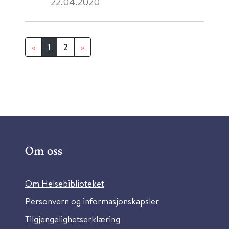
22.04.2020
«
1
2
»
Om oss
Om Helsebiblioteket
Personvern og informasjonskapsler
Tilgjengelighetserklæring