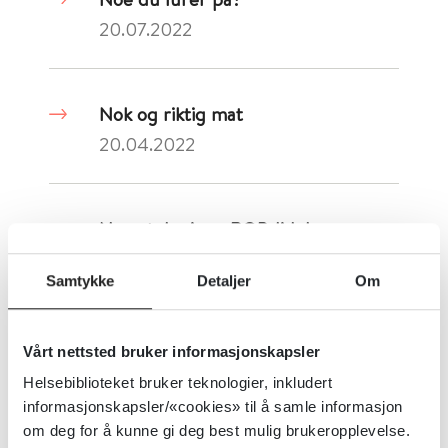
20.07.2022
Nok og riktig mat
20.04.2022
Ny antologi om ROP-lidelser,
organisering og tjenester
Samtykke
Detaljer
Om
07.10.2021
Vårt nettsted bruker informasjonskapsler
Ny forskning på bruk av sjekklister
Helsebiblioteket bruker teknologier, inkludert
09.06.2020
informasjonskapsler/«cookies» til å samle informasjon
om deg for å kunne gi deg best mulig brukeropplevelse.