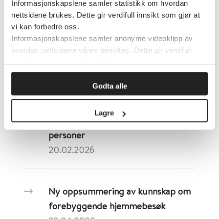
Informasjonskapslene samler statistikk om hvordan
nettsidene brukes. Dette gir verdifull innsikt som gjør at
Ny kort forskningsomtale:
vi kan forbedre oss.
Alkoholbruk blant eldre voksne i
Informasjonskapslene samler anonyme videoklipp av
institusjon
hvordan nettsidene våres benyttes. Dette gir verdifull
08.04.2026
innsikt som gjør at vi kan forbedre oss.
Godta alle
Ny kort forskningsomtale: Helse-
Lagre
og omsorgstjenester til eldre LHBT-
personer
20.02.2026
Ny oppsummering av kunnskap om
forebyggende hjemmebesøk