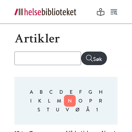
Artikler
Søk
A
B
C
D
E
F
G
H
I
K
L
M
N
O
P
R
S
T
U
V
Ø
Å
1