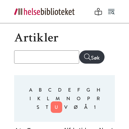
Artikler
Søk
A
B
C
D
E
F
G
H
I
K
L
M
N
O
P
R
S
T
U
V
Ø
Å
1