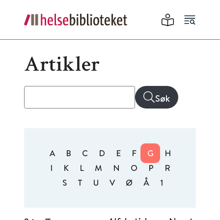
Artikler
Søk
A
B
C
D
E
F
G
H
I
K
L
M
N
O
P
R
S
T
U
V
Ø
Å
1