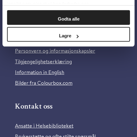
innsikt som gjør at vi kan forbedre oss.
Godta alle
Om oss
Lagre
Om Helsebiblioteket
Personvern og informasjonskapsler
Tilgjengelighetserklæring
Information in English
Bilder fra Colourbox.com
Kontakt oss
Ansatte i Helsebiblioteket
Brukerstøtte og ofte stilte spørsmål