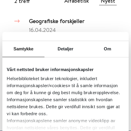
Alfabetisk
Nyest
2 treff
Geografiske forskjeller
16.04.2024
Samtykke
Detaljer
Om
God ernæringsomsorg i
sykepleierstudenters praksis i
Vårt nettsted bruker informasjonskapsler
hjemmesykepleien
Helsebiblioteket bruker teknologier, inkludert
23.04.2021
informasjonskapsler/«cookies» til å samle informasjon
om deg for å kunne gi deg best mulig brukeropplevelse.
Informasjonskapslene samler statistikk om hvordan
nettsidene brukes. Dette gir verdifull innsikt som gjør at
vi kan forbedre oss.
Informasjonskapslene samler anonyme videoklipp av
hvordan nettsidene våres benyttes. Dette gir verdifull