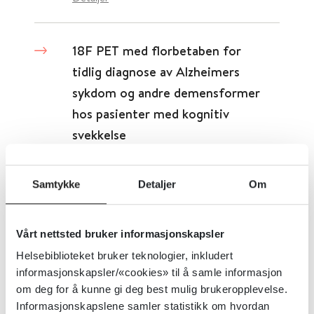
18F PET med florbetaben for
tidlig diagnose av Alzheimers
sykdom og andre demensformer
hos pasienter med kognitiv
svekkelse
Cochrane Library
2017
Samtykke
Detaljer
Om
Detaljer
Vårt nettsted bruker informasjonskapsler
Helsebiblioteket bruker teknologier, inkludert
18F PET med florbetapir for tidlig
informasjonskapsler/«cookies» til å samle informasjon
diagnose av Alzheimers sykdom og
om deg for å kunne gi deg best mulig brukeropplevelse.
andre demensformer hos
Informasjonskapslene samler statistikk om hvordan