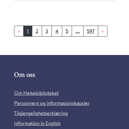
«
1
2
3
4
5
...
597
»
Om oss
Om Helsebiblioteket
Personvern og informasjonskapsler
Tilgjengelighetserklæring
Information in English