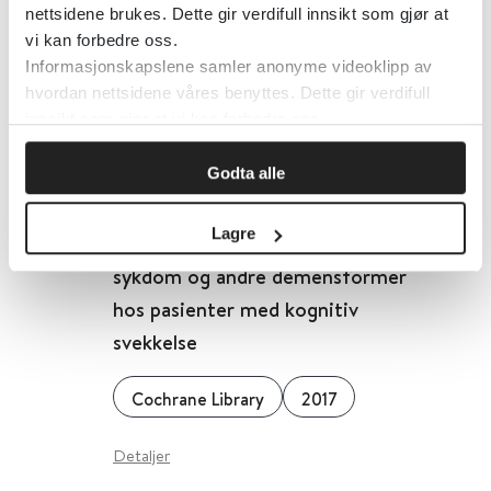
pasienter med kognitiv svekkelse
nettsidene brukes. Dette gir verdifull innsikt som gjør at
vi kan forbedre oss.
Informasjonskapslene samler anonyme videoklipp av
Cochrane Library
2017
hvordan nettsidene våres benyttes. Dette gir verdifull
innsikt som gjør at vi kan forbedre oss.
Detaljer
Godta alle
18F PET med flutemetamol for
Lagre
tidlig diagnose av Alzheimers
sykdom og andre demensformer
hos pasienter med kognitiv
svekkelse
Cochrane Library
2017
Detaljer