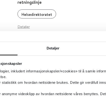
retningslinje
Helsedirektoratet
Detaljer
5-15 - Nordisk skjema for utredning av barns 
Detaljer
(krever registrering og innlogging)
Nasjonalt Kompetansesenter for ADHD Tourettes
asjonskapsler
logier, inkludert informasjonskapsler/«cookies» til å samle info
Detaljer
lse.
tatistikk om hvordan nettsidene brukes. Dette gir verdifull inns
anonyme videoklipp av hvordan nettsidene våres benyttes. Dette 