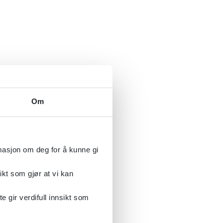
utvikling og atferd
Om
 syndrom og narkolepsi
rmasjon om deg for å kunne gi
ikt som gjør at vi kan
gir verdifull innsikt som