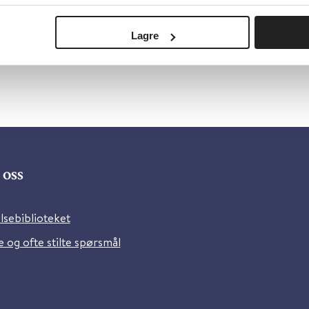
Lagre
oss
lsebiblioteket
 og ofte stilte spørsmål