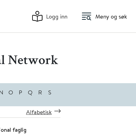
Logg inn
Meny og søk
al Network
N
O
P
Q
R
S
Alfabetisk
onal faglig