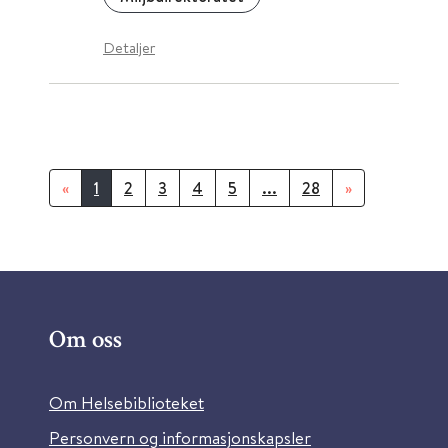
Detaljer
«
1
2
3
4
5
...
28
»
Om oss
Om Helsebiblioteket
Personvern og informasjonskapsler