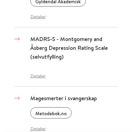
Gyldendal Akademisk
Detaljer
MADRS-S - Montgomery and
Åsberg Depression Rating Scale
(selvutfylling)
Detaljer
Magesmerter i svangerskap
Metodebok.no
Detaljer