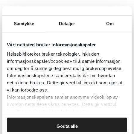
Magnesium ved alkoholabstinens
Samtykke
Detaljer
Om
Cochrane Library
2013
Vårt nettsted bruker informasjonskapsler
Detaljer
Helsebiblioteket bruker teknologier, inkludert
informasjonskapsler/«cookies» til å samle informasjon
om deg for å kunne gi deg best mulig brukeropplevelse.
Magnetisk anfallsbehandling for
Informasjonskapslene samler statistikk om hvordan
behandlingsresistent depresjon
nettsidene brukes. Dette gir verdifull innsikt som gjør at
vi kan forbedre oss.
Cochrane Library
2021
Informasjonskapslene samler anonyme videoklipp av
hvordan nettsidene våres benyttes. Dette gir verdifull
innsikt som gjør at vi kan forbedre oss.
Detaljer
Godta alle