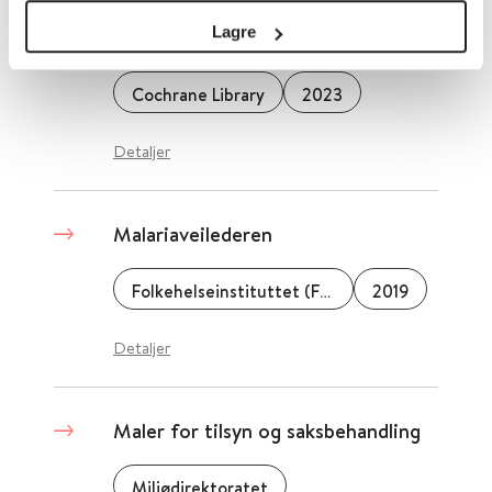
Magnetisk konvulsiv terapi for
Lagre
personer med schizofreni
Cochrane Library
2023
Detaljer
Malariaveilederen
Folkehelseinstituttet (FHI)
2019
Detaljer
Maler for tilsyn og saksbehandling
Miljødirektoratet