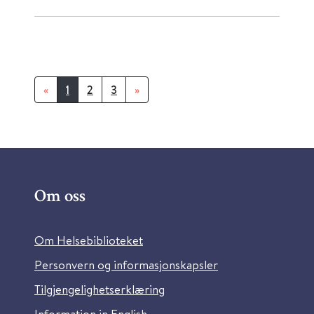
«
1
2
3
»
Om oss
Om Helsebiblioteket
Personvern og informasjonskapsler
Tilgjengelighetserklæring
Information in English