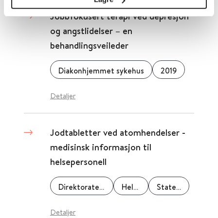
Jobbfokusert terapi ved depresjon
og angstlidelser – en
behandlingsveileder
Diakonhjemmet sykehus
2019
Detaljer
Jodtabletter ved atomhendelser -
medisinsk informasjon til
helsepersonell
Direktoratet for strålevern og atomsikkerhet
Helsedirektoratet
Statens legemiddelverk
Detaljer