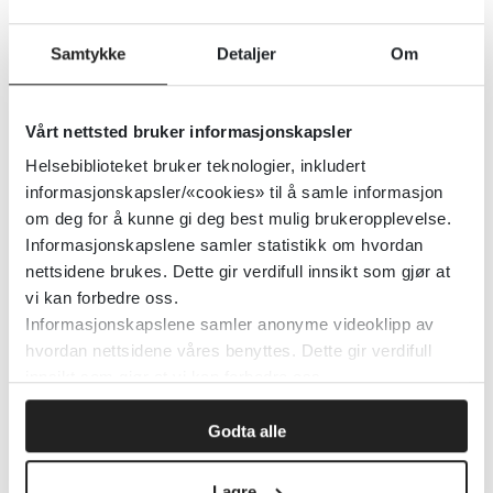
Detaljer
Samtykke
Detaljer
Om
Jeg vet
Vårt nettsted bruker informasjonskapsler
Redd Barna
Helsebiblioteket bruker teknologier, inkludert
informasjonskapsler/«cookies» til å samle informasjon
Detaljer
om deg for å kunne gi deg best mulig brukeropplevelse.
Informasjonskapslene samler statistikk om hvordan
nettsidene brukes. Dette gir verdifull innsikt som gjør at
Jerntilskudd til gravide reduserer
vi kan forbedre oss.
Informasjonskapslene samler anonyme videoklipp av
muligens anemi og jernmangel
hvordan nettsidene våres benyttes. Dette gir verdifull
innsikt som gjør at vi kan forbedre oss.
Cochrane Norway
2025
Godta alle
Detaljer
Lagre