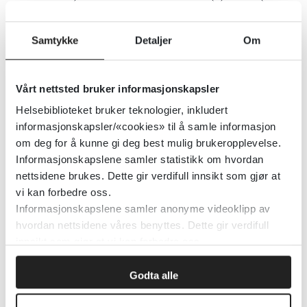
The New England Journal of Medicine
2020
Samtykke
Detaljer
Om
Detaljer
Vårt nettsted bruker informasjonskapsler
CanChild
Helsebiblioteket bruker teknologier, inkludert
informasjonskapsler/«cookies» til å samle informasjon
McMaster University
2020
om deg for å kunne gi deg best mulig brukeropplevelse.
Informasjonskapslene samler statistikk om hvordan
Detaljer
nettsidene brukes. Dette gir verdifull innsikt som gjør at
vi kan forbedre oss.
Informasjonskapslene samler anonyme videoklipp av
Cannabinoid type 1-
hvordan nettsidene våres benyttes. Dette gir verdifull
reseptorantagonister ved
innsikt som gjør at vi kan forbedre oss.
røykeavvenning
Godta alle
Cochrane Library
2011