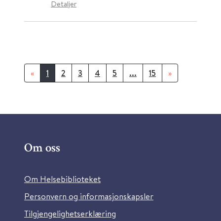
Detaljer
«
1
2
3
4
5
...
15
»
Om oss
Om Helsebiblioteket
Personvern og informasjonskapsler
Tilgjengelighetserklæring