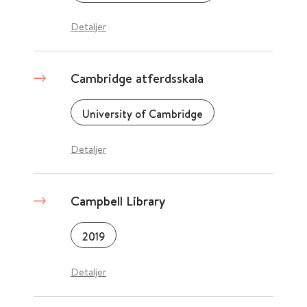
Detaljer
Cambridge atferdsskala
University of Cambridge
Detaljer
Campbell Library
2019
Detaljer