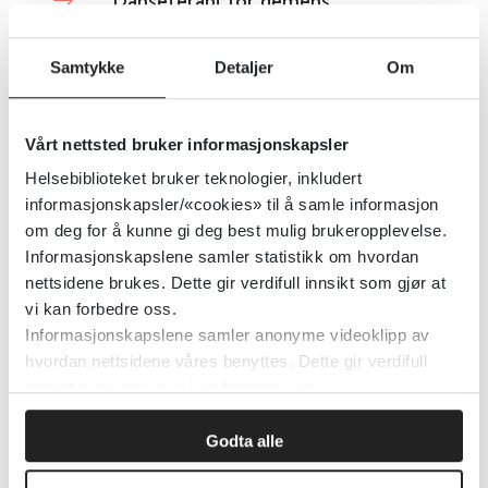
Danseterapi for demens
Cochrane Library
2023
Samtykke
Detaljer
Om
Detaljer
Vårt nettsted bruker informasjonskapsler
Helsebiblioteket bruker teknologier, inkludert
Danseterapi og bevegelsesterapi
informasjonskapsler/«cookies» til å samle informasjon
for å forbedre psykiske og fysiske
om deg for å kunne gi deg best mulig brukeropplevelse.
utfall hos kreftpasienter
Informasjonskapslene samler statistikk om hvordan
nettsidene brukes. Dette gir verdifull innsikt som gjør at
vi kan forbedre oss.
Cochrane Library
2015
Informasjonskapslene samler anonyme videoklipp av
hvordan nettsidene våres benyttes. Dette gir verdifull
Detaljer
innsikt som gjør at vi kan forbedre oss.
Godta alle
Danseterapi ved depresjon