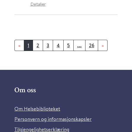
Detaljer
«
1
2
3
4
5
...
26
»
Om oss
Om Helsebiblioteket
Personvern og informasjonskapsler
Tilgjengelighetserklæring