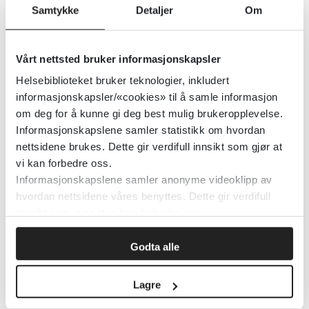
Samtykke
Detaljer
Om
Webinarserie om vaksiner og
vaksinasjon (Vimeo)
Vårt nettsted bruker informasjonskapsler
Helsebiblioteket bruker teknologier, inkludert
Folkehelseinstituttet (FHI)
informasjonskapsler/«cookies» til å samle informasjon
om deg for å kunne gi deg best mulig brukeropplevelse.
Detaljer
Informasjonskapslene samler statistikk om hvordan
nettsidene brukes. Dette gir verdifull innsikt som gjør at
vi kan forbedre oss.
WellFare: Nordisk
Informasjonskapslene samler anonyme videoklipp av
hvordan nettsidene våres benyttes. Dette gir verdifull
forskningssenter for livskvalitet
innsikt som gjør at vi kan forbedre oss.
og sosial bærekraft
Godta alle
Norges teknisk-naturvitenskaplige universitet (NTNU)
Lagre
Detaljer