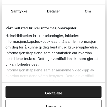
Helsedirektoratet
2021
Samtykke
Detaljer
Om
Selvskading - vurdering,
Vårt nettsted bruker informasjonskapsler
håndtering og forebygging av
Helsebiblioteket bruker teknologier, inkludert
gjentakelse
informasjonskapsler/«cookies» til å samle informasjon
om deg for å kunne gi deg best mulig brukeropplevelse.
Informasjonskapslene samler statistikk om hvordan
National Institute for Health and Care Excellence (NICE)
2022
nettsidene brukes. Dette gir verdifull innsikt som gjør at
vi kan forbedre oss.
Detaljer
Informasjonskapslene samler anonyme videoklipp av
hvordan nettsidene våres benyttes. Dette gir verdifull
innsikt som gjør at vi kan forbedre oss.
Strategier for å forebygge
selvmord
Godta alle
National Institute for Health and Care Excellence (NICE)
2018
Lagre