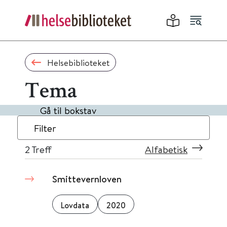
Helsebiblioteket
Tema
Gå til bokstav
Filter
2
Treff
Alfabetisk
Smittevernloven
Lovdata
2020