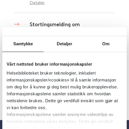
Detaljer
Stortingsmelding om
regionreform - Meld. St. 22
(2015–2016)
Samtykke
Detaljer
Om
Regjeringen.no
2016
Vårt nettsted bruker informasjonskapsler
Detaljer
Helsebiblioteket bruker teknologier, inkludert
informasjonskapsler/«cookies» til å samle informasjon
om deg for å kunne gi deg best mulig brukeropplevelse.
Informasjonskapslene samler statistikk om hvordan
nettsidene brukes. Dette gir verdifull innsikt som gjør at
vi kan forbedre oss.
Informasjonskapslene samler anonyme videoklipp av
hvordan nettsidene våres benyttes. Dette gir verdifull
innsikt som gjør at vi kan forbedre oss.