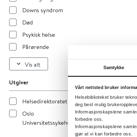
Downs syndrom
Død
Psykisk helse
Pårørende
Vis alt
Samtykke
Utgiver
Vårt nettsted bruker inform
Helsebiblioteket bruker tekno
Helsedirektoratet
deg best mulig brukeroppleve
Informasjonskapslene samler s
Oslo
forbedre oss.
Universitetssykehus
Informasjonskapslene samler 
gjør at vi kan forbedre oss.