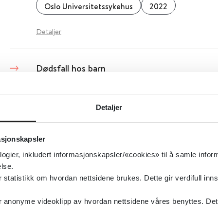
Oslo Universitetssykehus
2022
Detaljer
Dødsfall hos barn
Helsedirektoratet
2016
Detaljer
Detaljer
asjonskapsler
logier, inkludert informasjonskapsler/«cookies» til å samle info
lse.
tatistikk om hvordan nettsidene brukes. Dette gir verdifull inns
anonyme videoklipp av hvordan nettsidene våres benyttes. Dette 