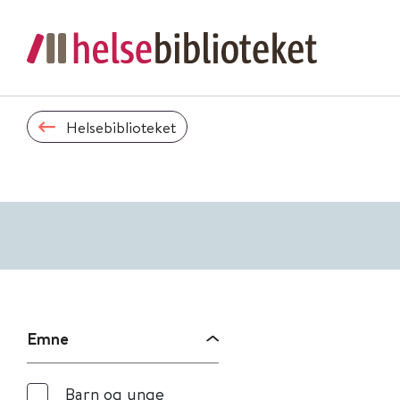
Helsebiblioteket
Emne
Barn og unge