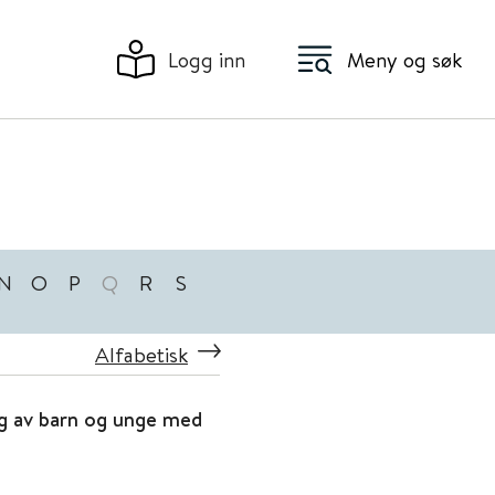
Logg inn
Meny og søk
N
O
P
Q
R
S
Alfabetisk
ng av barn og unge med