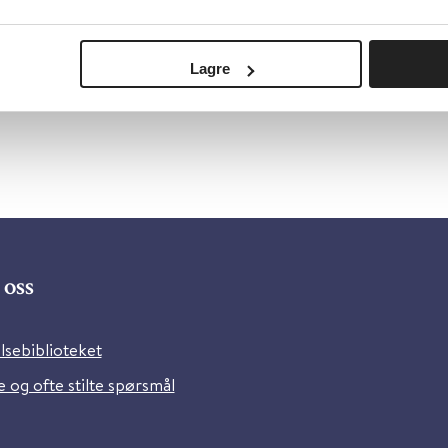
Lagre
oss
lsebiblioteket
 og ofte stilte spørsmål