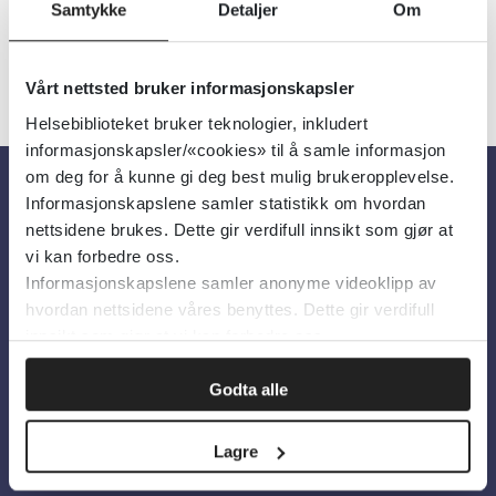
Samtykke
Detaljer
Om
Vårt nettsted bruker informasjonskapsler
Helsebiblioteket bruker teknologier, inkludert
informasjonskapsler/«cookies» til å samle informasjon
om deg for å kunne gi deg best mulig brukeropplevelse.
Informasjonskapslene samler statistikk om hvordan
Om oss
nettsidene brukes. Dette gir verdifull innsikt som gjør at
vi kan forbedre oss.
Informasjonskapslene samler anonyme videoklipp av
Om Helsebiblioteket
hvordan nettsidene våres benyttes. Dette gir verdifull
Personvern og informasjonskapsler
innsikt som gjør at vi kan forbedre oss.
Tilgjengelighetserklæring
Godta alle
Information in English
Bilder fra Colourbox.com
Lagre