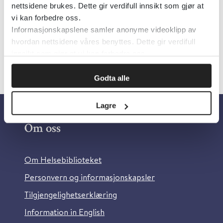
Helsedirektoratet
2024
nettsidene brukes. Dette gir verdifull innsikt som gjør at
vi kan forbedre oss.
Informasjonskapslene samler anonyme videoklipp av
hvordan nettsidene våres benyttes. Dette gir verdifull
innsikt som gjør at vi kan forbedre oss.
Godta alle
Lagre
Om oss
Om Helsebiblioteket
Personvern og informasjonskapsler
Tilgjengelighetserklæring
Information in English