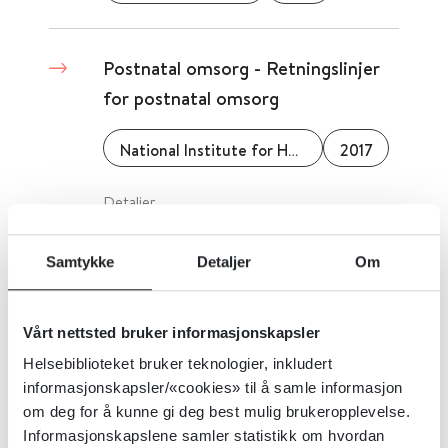
Postnatal omsorg - Retningslinjer
for postnatal omsorg
National Institute for Health and Care Excellence (NICE)
2017
Detaljer
Samtykke
Detaljer
Om
Psykisk helsearbeid barn og unge
Helsedirektoratet
2023
Vårt nettsted bruker informasjonskapsler
Helsebiblioteket bruker teknologier, inkludert
informasjonskapsler/«cookies» til å samle informasjon
Pårørendeveileder
om deg for å kunne gi deg best mulig brukeropplevelse.
Informasjonskapslene samler statistikk om hvordan