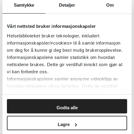
Detaljer
Samtykke
Detaljer
Om
Norsk legemiddelhåndbok - T23
Vårt nettsted bruker informasjonskapsler
Ernæring, væskesubstitusjon og
Helsebiblioteket bruker teknologier, inkludert
elektrolyttforstyrrelser
informasjonskapsler/«cookies» til å samle informasjon
om deg for å kunne gi deg best mulig brukeropplevelse.
Informasjonskapslene samler statistikk om hvordan
Norsk legemiddelhåndbok
nettsidene brukes. Dette gir verdifull innsikt som gjør at
vi kan forbedre oss.
Detaljer
Informasjonskapslene samler anonyme videoklipp av
hvordan nettsidene våres benyttes. Dette gir verdifull
innsikt som gjør at vi kan forbedre oss.
UpToDate - Nutrition
Godta alle
UpToDate
Lagre
Detaljer