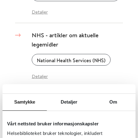
Detaljer
NHS - artikler om aktuelle
legemidler
National Health Services (NHS)
Detaljer
NORM - Norsk
Samtykke
Detaljer
Om
overvåkingssystem for
antibiotikaresistens hos mikrober
Vårt nettsted bruker informasjonskapsler
Norsk overvåkingssystem for antibiotikaresistens hos mikrober (NORM)
Folkehelseinstituttet (FHI)
Helsebiblioteket bruker teknologier, inkludert