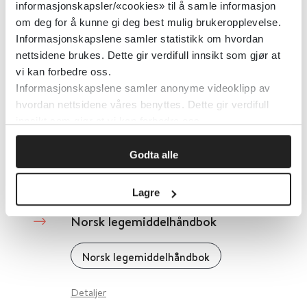
informasjonskapsler/«cookies» til å samle informasjon
om deg for å kunne gi deg best mulig brukeropplevelse.
Detaljer
Informasjonskapslene samler statistikk om hvordan
nettsidene brukes. Dette gir verdifull innsikt som gjør at
vi kan forbedre oss.
NORM-atlas - antibiotikaresistens
Informasjonskapslene samler anonyme videoklipp av
i Norge over tid
hvordan nettsidene våres benyttes. Dette gir verdifull
innsikt som gjør at vi kan forbedre oss.
Norsk overvåkingssystem for antibiotikaresistens hos mikrober (NORM)
Godta alle
Detaljer
Lagre
Norsk legemiddelhåndbok
Norsk legemiddelhåndbok
Detaljer