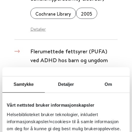
Cochrane Library
2005
Detaljer
Flerumettede fettsyrer (PUFA)
ved ADHD hos barn og ungdom
Cochrane Library
2023
Samtykke
Detaljer
Om
Detaljer
Vårt nettsted bruker informasjonskapsler
Foreldreedukasjonstiltak for
Helsebiblioteket bruker teknologier, inkludert
ADHD hos barn i alderen 5 til 18
informasjonskapsler/«cookies» til å samle informasjon
om deg for å kunne gi deg best mulig brukeropplevelse.