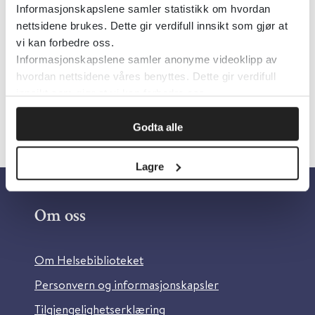
Informasjonskapslene samler statistikk om hvordan
Cochrane Library
2011
nettsidene brukes. Dette gir verdifull innsikt som gjør at
vi kan forbedre oss.
Detaljer
Informasjonskapslene samler anonyme videoklipp av
hvordan nettsidene våres benyttes. Dette gir verdifull
innsikt som gjør at vi kan forbedre oss.
Godta alle
Lagre
Om oss
Om Helsebiblioteket
Personvern og informasjonskapsler
Tilgjengelighetserklæring