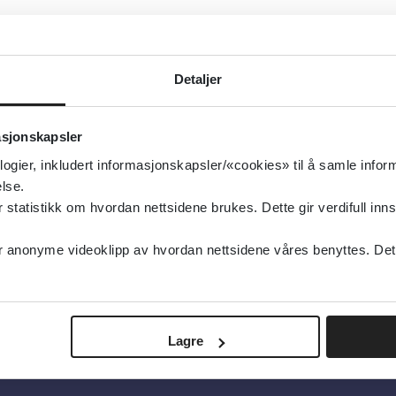
Detaljer
Detaljer
asjonskapsler
logier, inkludert informasjonskapsler/«cookies» til å samle info
lse.
tatistikk om hvordan nettsidene brukes. Dette gir verdifull inns
anonyme videoklipp av hvordan nettsidene våres benyttes. Dette 
Lagre