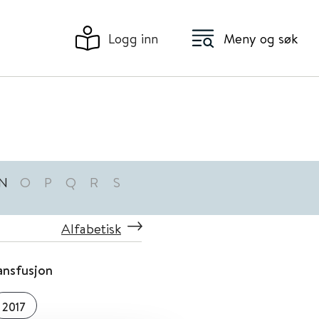
Logg inn
Meny og søk
N
O
P
Q
R
S
Alfabetisk
ansfusjon
2017