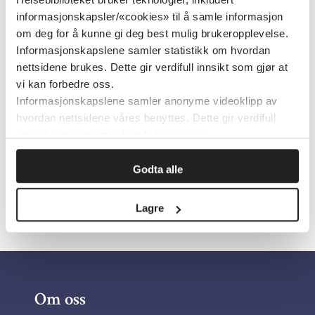
Detaljer
informasjonskapsler/«cookies» til å samle informasjon
om deg for å kunne gi deg best mulig brukeropplevelse.
Informasjonskapslene samler statistikk om hvordan
Norsk selskap for hematologi
nettsidene brukes. Dette gir verdifull innsikt som gjør at
vi kan forbedre oss.
Den norske legeforening
Informasjonskapslene samler anonyme videoklipp av
hvordan nettsidene våres benyttes. Dette gir verdifull
Detaljer
innsikt som gjør at vi kan forbedre oss.
Godta alle
Lagre
Om oss