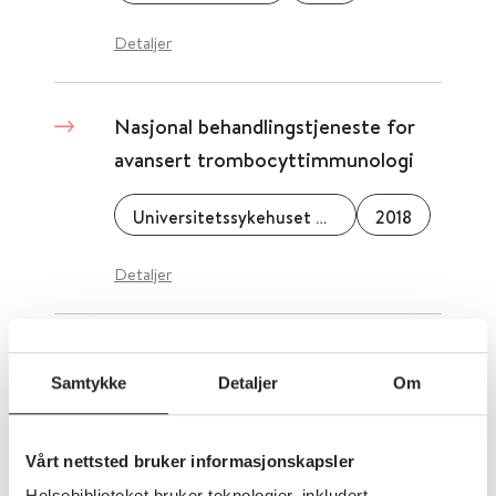
Detaljer
Nasjonal behandlingstjeneste for
avansert trombocyttimmunologi
Universitetssykehuset Nord-Norge
2018
Detaljer
Nasjonalt senter for
Samtykke
Detaljer
Om
blodtypeserologi
Oslo Universitetssykehus
2020
Vårt nettsted bruker informasjonskapsler
Helsebiblioteket bruker teknologier, inkludert