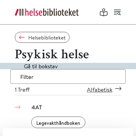
Helsebiblioteket
Psykisk helse
Gå til bokstav
Filter
1
Treff
Alfabetisk
4AT
Legevakthåndboken