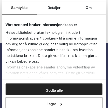
Detaljer
Samtykke
Detaljer
Om
Vårt nettsted bruker informasjonskapsler
Helsebiblioteket bruker teknologier, inkludert
informasjonskapsler/«cookies» til å samle informasjon
om deg for å kunne gi deg best mulig brukeropplevelse.
Informasjonskapslene samler statistikk om hvordan
nettsidene brukes. Dette gir verdifull innsikt som gjør at
Om oss
vi kan forbedre oss.
Informasjonskapslene samler anonyme videoklipp av
hvordan nettsidene våres benyttes. Dette gir verdifull
Om Helsebiblioteket
innsikt som gjør at vi kan forbedre oss.
Personvern og informasjonskapsler
Godta alle
Tilgjengelighetserklæring
Information in English
Lagre