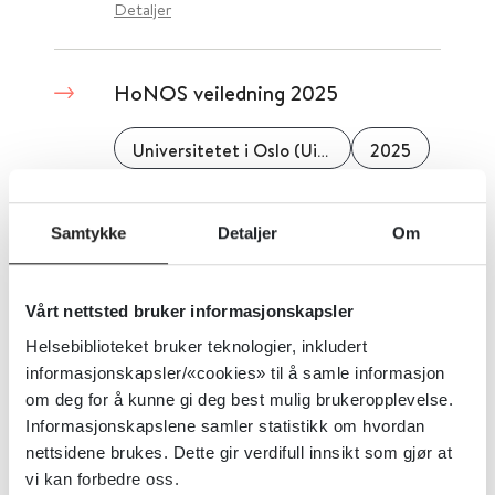
Detaljer
HoNOS veiledning 2025
Universitetet i Oslo (UiO)
2025
Detaljer
Samtykke
Detaljer
Om
HoNOS - Health of the Nation
Vårt nettsted bruker informasjonskapsler
Outcome Scale 2002
Helsebiblioteket bruker teknologier, inkludert
informasjonskapsler/«cookies» til å samle informasjon
Helsebiblioteket
The Royal College of Psychiatrists
om deg for å kunne gi deg best mulig brukeropplevelse.
Informasjonskapslene samler statistikk om hvordan
Detaljer
nettsidene brukes. Dette gir verdifull innsikt som gjør at
vi kan forbedre oss.