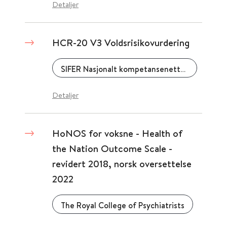
Detaljer
HCR-20 V3 Voldsrisikovurdering
SIFER Nasjonalt kompetansenettverk for sikkerhets- fengsels- og rettspsykiatri
Detaljer
HoNOS for voksne - Health of
the Nation Outcome Scale -
revidert 2018, norsk oversettelse
2022
The Royal College of Psychiatrists