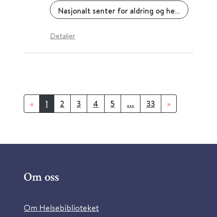
Nasjonalt senter for aldring og helse
Detaljer
«
1
2
3
4
5
...
33
»
Om oss
Om Helsebiblioteket