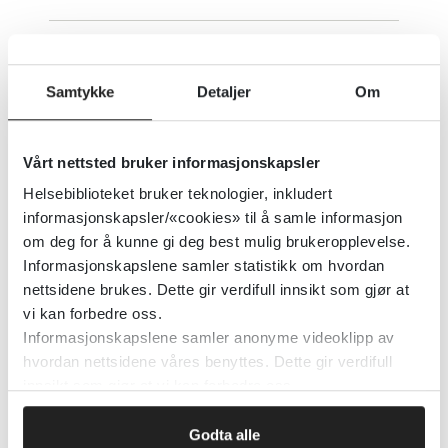
Radiologi og nukleærmedisin -
Terapikapittel T24
Samtykke
Detaljer
Om
Norsk legemiddelhåndbok
2016
Vårt nettsted bruker informasjonskapsler
Detaljer
Helsebiblioteket bruker teknologier, inkludert
informasjonskapsler/«cookies» til å samle informasjon
om deg for å kunne gi deg best mulig brukeropplevelse.
Radiologiundervisning -
Informasjonskapslene samler statistikk om hvordan
nettsidene brukes. Dette gir verdifull innsikt som gjør at
nettbaserte læringsressurser
vi kan forbedre oss.
Informasjonskapslene samler anonyme videoklipp av
Universitetet i Bergen
2015
hvordan nettsidene våres benyttes. Dette gir verdifull
innsikt som gjør at vi kan forbedre oss.
Detaljer
Godta alle