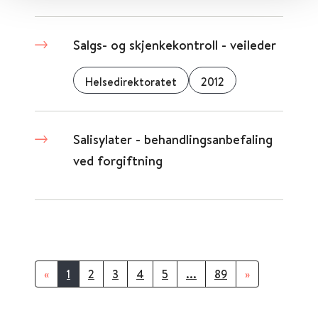
Salgs- og skjenkekontroll - veileder
Helsedirektoratet
2012
Salisylater - behandlingsanbefaling
ved forgiftning
«
1
2
3
4
5
...
89
»