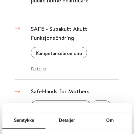
public home healthcare
SAFE - Subakutt Akutt
FunksjonsEndring
Kompetansebroen.no
Detaljer
SafeHands for Mothers
SafeHands for Mothers
2016
Samtykke
Detaljer
Om
Detaljer