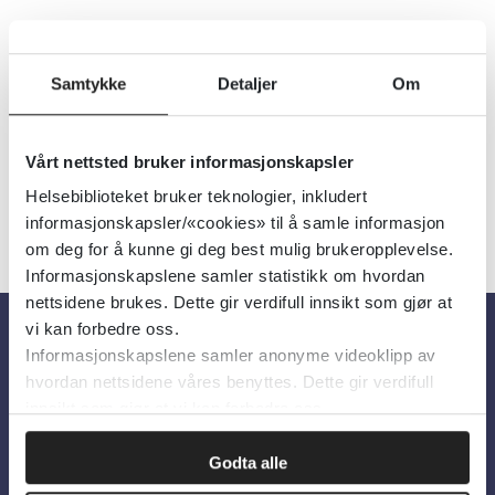
Vi trenger utenlandske sykepleiere
Samtykke
Detaljer
Om
Senter for omsorgsforskning
2022
Vårt nettsted bruker informasjonskapsler
Helsebiblioteket bruker teknologier, inkludert
informasjonskapsler/«cookies» til å samle informasjon
om deg for å kunne gi deg best mulig brukeropplevelse.
Informasjonskapslene samler statistikk om hvordan
nettsidene brukes. Dette gir verdifull innsikt som gjør at
vi kan forbedre oss.
Informasjonskapslene samler anonyme videoklipp av
Om oss
hvordan nettsidene våres benyttes. Dette gir verdifull
innsikt som gjør at vi kan forbedre oss.
Om Helsebiblioteket
Godta alle
Personvern og informasjonskapsler