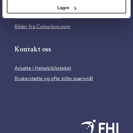
Tilgjengelighetserklæring
Lagre
Information in English
Bilder fra Colourbox.com
Kontakt oss
Ansatte i Helsebiblioteket
Brukerstøtte og ofte stilte spørsmål