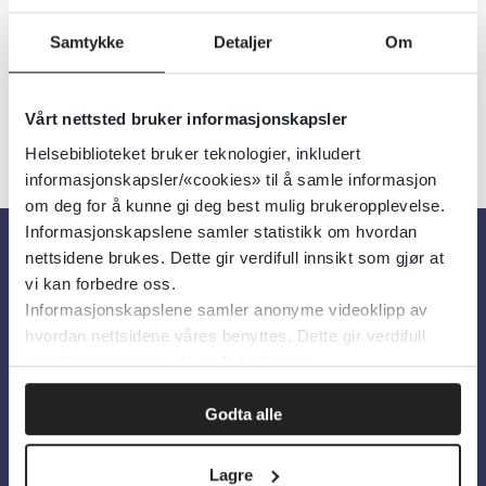
Senter for omsorgsforskning
2019
Samtykke
Detaljer
Om
Vårt nettsted bruker informasjonskapsler
Helsebiblioteket bruker teknologier, inkludert
informasjonskapsler/«cookies» til å samle informasjon
om deg for å kunne gi deg best mulig brukeropplevelse.
Informasjonskapslene samler statistikk om hvordan
nettsidene brukes. Dette gir verdifull innsikt som gjør at
Om oss
vi kan forbedre oss.
Informasjonskapslene samler anonyme videoklipp av
hvordan nettsidene våres benyttes. Dette gir verdifull
Om Helsebiblioteket
innsikt som gjør at vi kan forbedre oss.
Personvern og informasjonskapsler
Godta alle
Tilgjengelighetserklæring
Information in English
Lagre