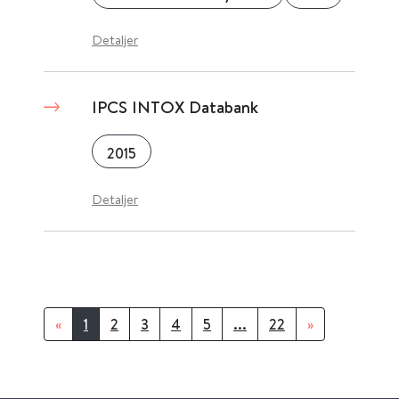
Detaljer
IPCS INTOX Databank
2015
Detaljer
«
1
2
3
4
5
...
22
»