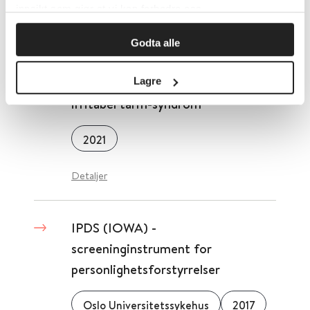
innsikt som gjør at vi kan forbedre oss.
Detaljer
Godta alle
Irritabel tarm-syndrom - Klinisk
retningslinje for håndtering av
Lagre
irritabel tarm-syndrom
2021
Detaljer
IPDS (IOWA) -
screeninginstrument for
personlighetsforstyrrelser
Oslo Universitetssykehus
2017