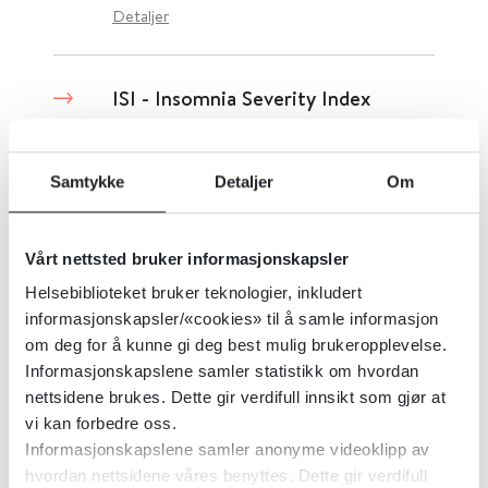
Detaljer
ISI - Insomnia Severity Index
Norsk Forening for Kognitiv Terapi
Samtykke
Detaljer
Om
Detaljer
Vårt nettsted bruker informasjonskapsler
Irritabel tarm-syndrom - Praktisk
Helsebiblioteket bruker teknologier, inkludert
informasjonskapsler/«cookies» til å samle informasjon
klinisk retningslinje for
om deg for å kunne gi deg best mulig brukeropplevelse.
farmakologisk behandling av
Informasjonskapslene samler statistikk om hvordan
irritabel tarm-syndrom med diaré
nettsidene brukes. Dette gir verdifull innsikt som gjør at
vi kan forbedre oss.
2022
Informasjonskapslene samler anonyme videoklipp av
hvordan nettsidene våres benyttes. Dette gir verdifull