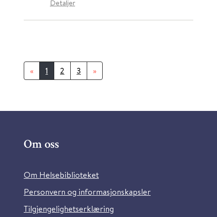
Detaljer
«
1
2
3
»
Om oss
Om Helsebiblioteket
Personvern og informasjonskapsler
Tilgjengelighetserklæring