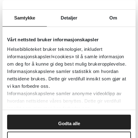
Journal of Medical Internet
Samtykke
Detaljer
Om
Research Mental Health
Vårt nettsted bruker informasjonskapsler
Society of Digital Psychiatry
Helsebiblioteket bruker teknologier, inkludert
informasjonskapsler/«cookies» til å samle informasjon
Detaljer
om deg for å kunne gi deg best mulig brukeropplevelse.
Informasjonskapslene samler statistikk om hvordan
nettsidene brukes. Dette gir verdifull innsikt som gjør at
Journal of Eating Disorders
vi kan forbedre oss.
Informasjonskapslene samler anonyme videoklipp av
BioMed Central (BMC)
2020
hvordan nettsidene våres benyttes. Dette gir verdifull
innsikt som gjør at vi kan forbedre oss.
Detaljer
Godta alle
Journal of Cognition