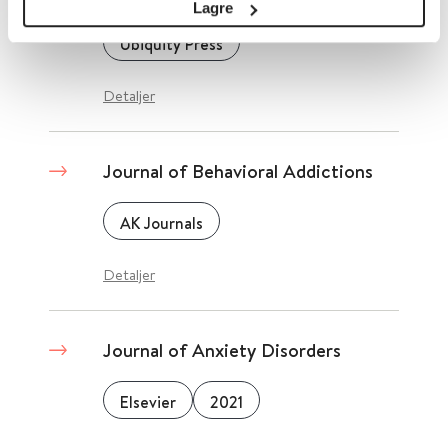
Lagre
Ubiquity Press
Detaljer
Journal of Behavioral Addictions
AK Journals
Detaljer
Journal of Anxiety Disorders
Elsevier
2021