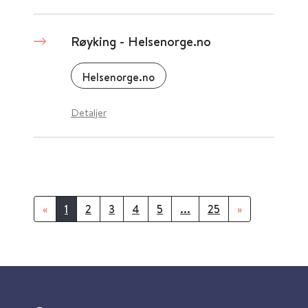
Røyking - Helsenorge.no
Helsenorge.no
Detaljer
«
1
2
3
4
5
...
25
»