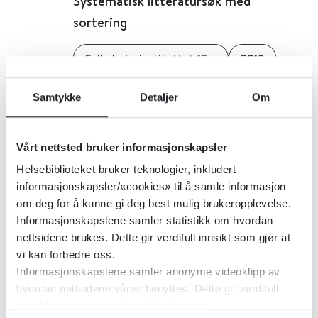
Systematisk litteratursøk med
sortering
Folkehelseinstituttet (FHI)
2019
Detaljer
Samtykke
Detaljer
Om
Råd og advarsler til gravide
Vårt nettsted bruker informasjonskapsler
Helsebiblioteket bruker teknologier, inkludert
Mattilsynet
informasjonskapsler/«cookies» til å samle informasjon
om deg for å kunne gi deg best mulig brukeropplevelse.
Informasjonskapslene samler statistikk om hvordan
Detaljer
nettsidene brukes. Dette gir verdifull innsikt som gjør at
vi kan forbedre oss.
Informasjonskapslene samler anonyme videoklipp av
Råd for skjermbruk blant barn og
hvordan nettsidene våres benyttes. Dette gir verdifull
unge
innsikt som gjør at vi kan forbedre oss.