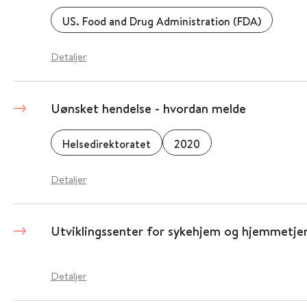
US. Food and Drug Administration (FDA)
Detaljer
Uønsket hendelse - hvordan melde
Helsedirektoratet
2020
Detaljer
Utviklingssenter for sykehjem og hjemmetje
Detaljer