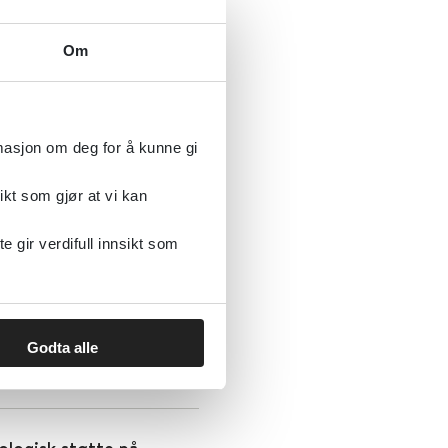
eknologi for å støtte
Om
rmasjon om deg for å kunne gi
ikt som gjør at vi kan
e for å rekruttere og
arbeider med personer
gir verdifull innsikt som
Godta alle