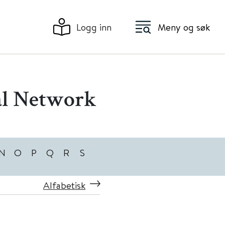
Logg inn
Meny og søk
al Network
N
O
P
Q
R
S
Alfabetisk