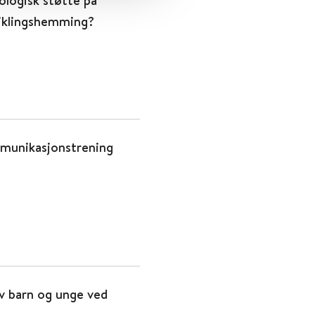
ologisk støtte på
viklingshemming?
mmunikasjonstrening
v barn og unge ved