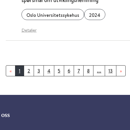
spørsmål om utviklingshemming
Oslo Universitetssykehus
2024
Detaljer
«
1
2
3
4
5
6
7
8
...
13
»
oss