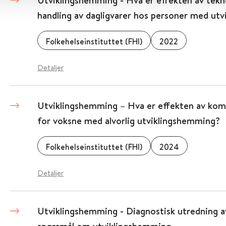
Utviklingshemming - Hva er effekten av tekn
handling av dagligvarer hos personer med ut
Folkehelseinstituttet (FHI)
2022
Detaljer
Utviklingshemming – Hva er effekten av ko
for voksne med alvorlig utviklingshemming?
Folkehelseinstituttet (FHI)
2024
Detaljer
Utviklingshemming - Diagnostisk utredning a