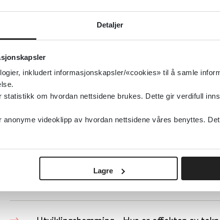
Utviklingshemming - Hvor effektiv er mobil t
personer med funksjonshemming?
Detaljer
Folkehelseinstituttet (FHI)
2022
asjonskapsler
Detaljer
logier, inkludert informasjonskapsler/«cookies» til å samle info
lse.
tatistikk om hvordan nettsidene brukes. Dette gir verdifull inns
Utviklingshemming - Hvilke tiltak er effektiv
beholde helsefaglig og annet personell som 
anonyme videoklipp av hvordan nettsidene våres benyttes. Dette 
med utviklingshemming?
Folkehelseinstituttet (FHI)
2022
Lagre
Detaljer