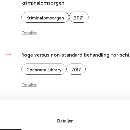
kriminalomsorgen
Kriminalomsorgen
2021
Detaljer
Yoga versus non-standard behandling for schi
Cochrane Library
2017
Detaljer
Yoga som del av en pakke versus standard beh
schizofreni
Detaljer