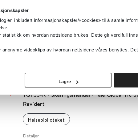
Cochrane Library
2017
asjonskapsler
Detaljer
logier, inkludert informasjonskapsler/«cookies» til å samle info
lse.
tatistikk om hvordan nettsidene brukes. Dette gir verdifull inns
YGTSS-R - Yale Global Tic Severity Scale -Rev
anonyme videoklipp av hvordan nettsidene våres benyttes. Dette 
Helsebiblioteket
Detaljer
Lagre
YGTSS-R - Skåringsmanual - Yale Global Tic Se
Revidert
Helsebiblioteket
Detaljer