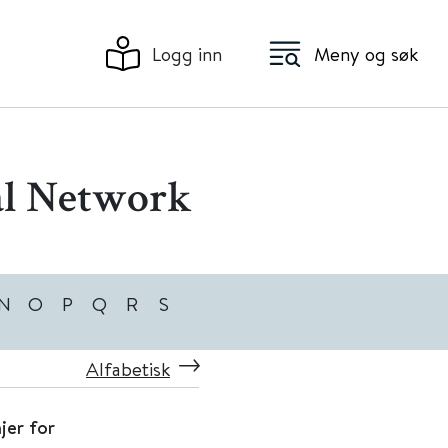
Logg inn
Meny og søk
al Network
N
O
P
Q
R
S
Alfabetisk
jer for