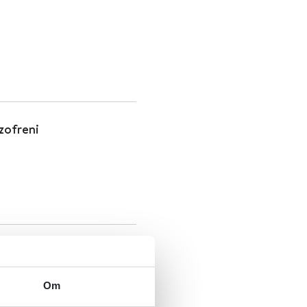
zofreni
andling for
Om