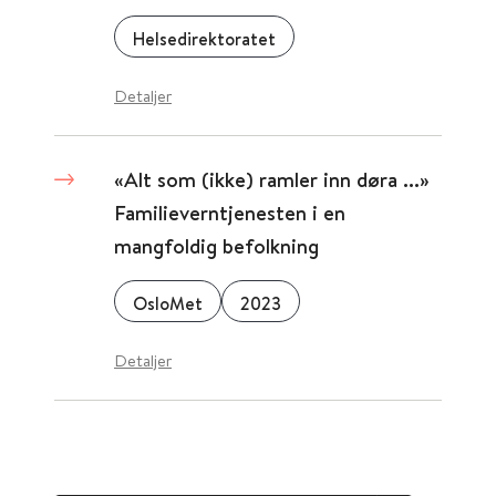
Helsedirektoratet
Detaljer
«Alt som (ikke) ramler inn døra ...»
Familieverntjenesten i en
mangfoldig befolkning
OsloMet
2023
Detaljer