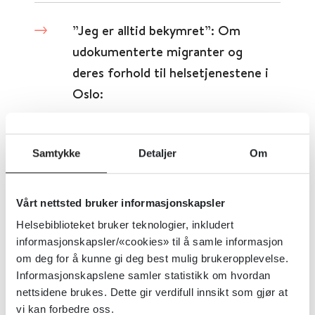
”Jeg er alltid bekymret”: Om
udokumenterte migranter og
deres forhold til helsetjenestene i
Oslo:
Folkehelseinstituttet (FHI)
Samtykke
Detaljer
Om
Detaljer
Vårt nettsted bruker informasjonskapsler
"Ingen kan hjelpe meg"
Helsebiblioteket bruker teknologier, inkludert
informasjonskapsler/«cookies» til å samle informasjon
Statens undersøkelseskommisjon for helse- og omsorgstjenesten (UKOM)
om deg for å kunne gi deg best mulig brukeropplevelse.
Informasjonskapslene samler statistikk om hvordan
Detaljer
nettsidene brukes. Dette gir verdifull innsikt som gjør at
vi kan forbedre oss.