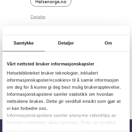
Helsenorge.no
Detaljer
2ganger2
Samtykke
Detaljer
Om
Kompetansesenteret Tannhelse Midt
Vårt nettsted bruker informasjonskapsler
Detaljer
Helsebiblioteket bruker teknologier, inkludert
informasjonskapsler/«cookies» til å samle informasjon
om deg for å kunne gi deg best mulig brukeropplevelse.
Informasjonskapslene samler statistikk om hvordan
nettsidene brukes. Dette gir verdifull innsikt som gjør at
vi kan forbedre oss.
Informasjonskapslene samler anonyme videoklipp av
hvordan nettsidene våres benyttes. Dette gir verdifull
innsikt som gjør at vi kan forbedre oss.