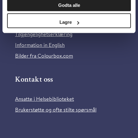
Godta alle
Om Helsebiblioteket
Lagre
Personvern og informasjonskapsler
Tilgjengelighetserklæring
Information in English
Bilder fra Colourbox.com
Kontakt oss
Ansatte i Helsebiblioteket
Brukerstøtte og ofte stilte spørsmål