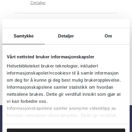
Detaljer
2ganger2
Samtykke
Detaljer
Om
Kompetansesenteret Tannhelse Midt
Detaljer
Vårt nettsted bruker informasjonskapsler
Helsebiblioteket bruker teknologier, inkludert
informasjonskapsler/«cookies» til å samle informasjon
om deg for å kunne gi deg best mulig brukeropplevelse.
Informasjonskapslene samler statistikk om hvordan
nettsidene brukes. Dette gir verdifull innsikt som gjør at
vi kan forbedre oss.
Informasjonskapslene samler anonyme videoklipp av
hvordan nettsidene våres benyttes. Dette gir verdifull
innsikt som gjør at vi kan forbedre oss.
Om oss