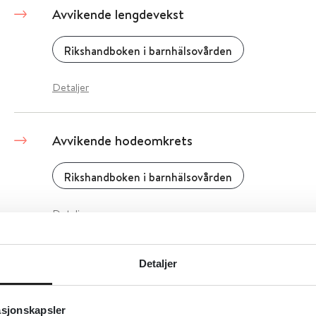
Avvikende lengdevekst
Rikshandboken i barnhälsovården
Detaljer
Avvikende hodeomkrets
Rikshandboken i barnhälsovården
Detaljer
Avvikende hodeform inkludert kraniosynosto
Detaljer
Norsk barnelegeforening
asjonskapsler