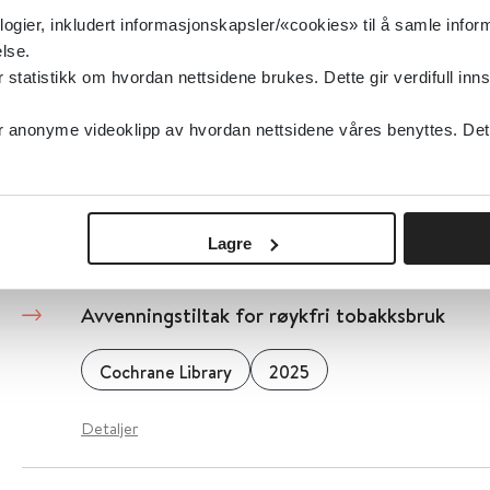
logier, inkludert informasjonskapsler/«cookies» til å samle info
Detaljer
lse.
tatistikk om hvordan nettsidene brukes. Dette gir verdifull inns
Avvergingsplikten
anonyme videoklipp av hvordan nettsidene våres benyttes. Dette 
Nasjonalt kunnskapssenter om vold og traumatisk stress (NKVTS)
Detaljer
Lagre
Avvenningstiltak for røykfri tobakksbruk
Cochrane Library
2025
Detaljer