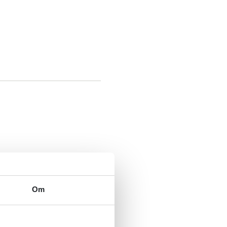
se
Om