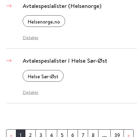
Avtalespesialister (Helsenorge)
Helsenorge.no
Detaljer
Avtalespesialister i Helse Sør-Øst
Helse Sør-Øst
Detaljer
«
1
2
3
4
5
6
7
8
...
39
»