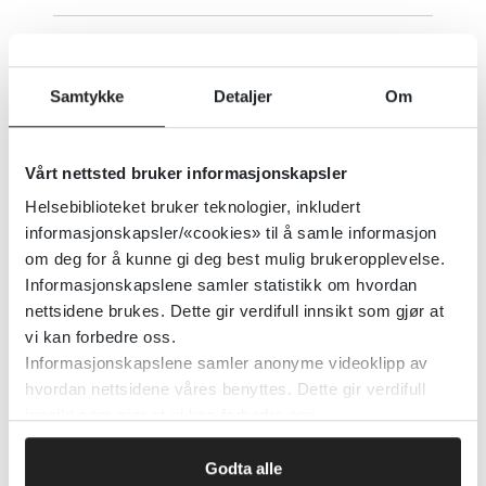
Søvnvansker i Norge -
Folkehelserapporten
Samtykke
Detaljer
Om
Folkehelseinstituttet (FHI)
Vårt nettsted bruker informasjonskapsler
Detaljer
Helsebiblioteket bruker teknologier, inkludert
informasjonskapsler/«cookies» til å samle informasjon
om deg for å kunne gi deg best mulig brukeropplevelse.
Søvnvaner hos barn 4-12 år
Informasjonskapslene samler statistikk om hvordan
nettsidene brukes. Dette gir verdifull innsikt som gjør at
vi kan forbedre oss.
Haukeland Universitetssykehus
Informasjonskapslene samler anonyme videoklipp av
hvordan nettsidene våres benyttes. Dette gir verdifull
Detaljer
innsikt som gjør at vi kan forbedre oss.
Godta alle
Søvntrappen