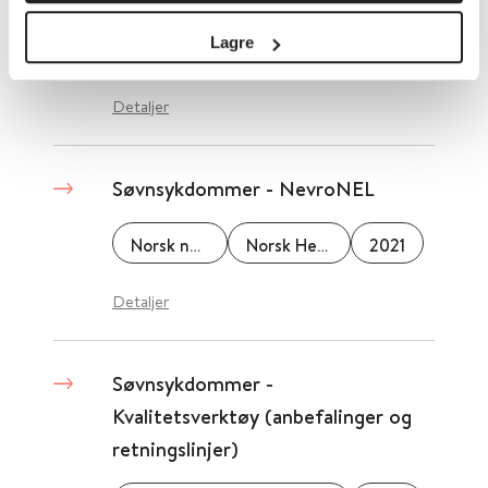
Lagre
RBUP Øst og Sør
Detaljer
Søvnsykdommer - NevroNEL
Norsk nevrologisk forening
Norsk Helseinformatikk (NHI)
2021
Detaljer
Søvnsykdommer -
Kvalitetsverktøy (anbefalinger og
retningslinjer)