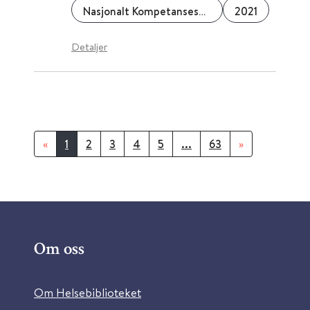
Nasjonalt Kompetansesenter for Søvnsykdommer (SOVno)
2021
Detaljer
«
1
2
3
4
5
...
63
»
Om oss
Om Helsebiblioteket